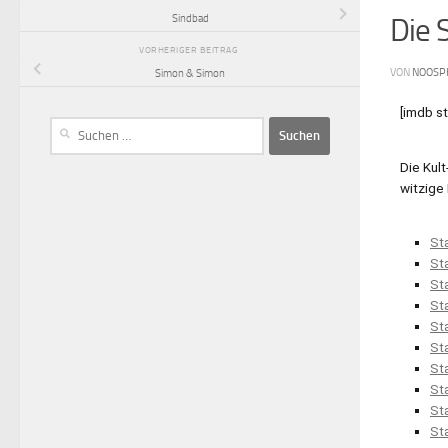
Sindbad
Die 
VORHERIGER BEITRAG
VON
NOOSP
Simon & Simon
[imdb s
Die Kul
witzige
Sta
Sta
Sta
Sta
Sta
Sta
Sta
Sta
Sta
St