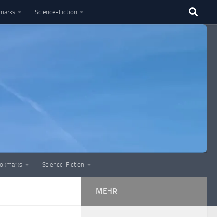
marks
Science-Fiction
okmarks
Science-Fiction
MEHR