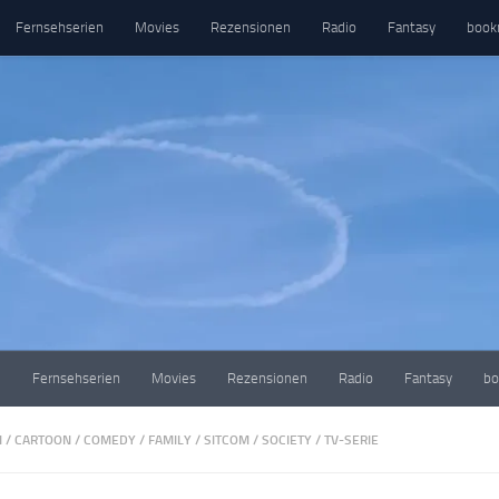
Fernsehserien
Movies
Rezensionen
Radio
Fantasy
book
e
Fernsehserien
Movies
Rezensionen
Radio
Fantasy
bo
N
/
CARTOON
/
COMEDY
/
FAMILY
/
SITCOM
/
SOCIETY
/
TV-SERIE