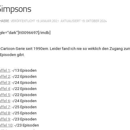
Simpsons
HAERE
· VERÖFFENTLICHT
19. JANUAR 2021
· AKTUALISIERT
19. OKTOBER 2024
tyle=“dark“]tt0096697[/imdb]
t-Cartoon-Serie seit 1990ern. Leider fand ich nie so wirklich den Zugang zu
 Episoden gibt.
ffel 1
: -/13 Episoden
ffel 2
: -/22 Episoden
ffel 3
: -/24 Episoden
ffel 4
: -/22 Episoden
ffel 5
: -/22 Episoden
ffel 6
: -/24 Episoden
ffel 7
: -/25 Episoden
ffel 8
: -/25 Episoden
ffel 9
: -/23 Episoden
affel 10
: -/23 Episoden