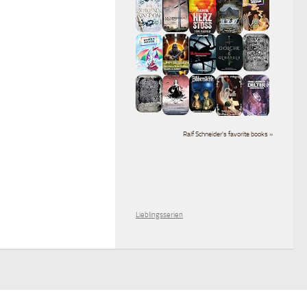
Ralf Schneider's favorite books »
Lieblingsserien