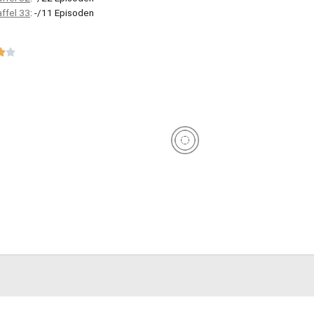
affel 33
: -/11 Episoden

