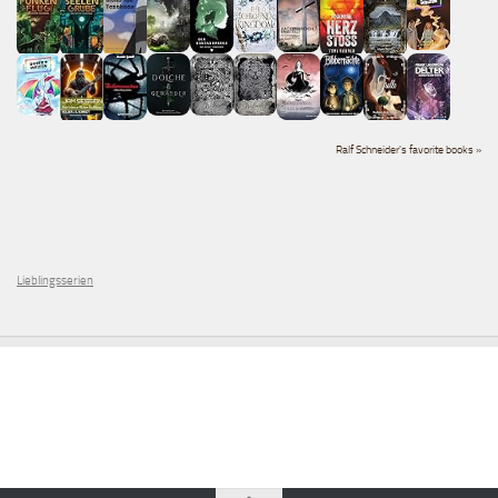
Ralf Schneider's favorite books »
Lieblingsserien