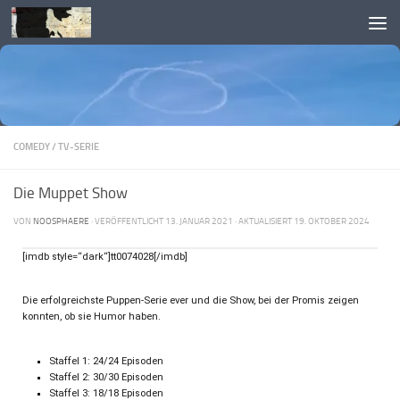
Skip to content
COMEDY
/
TV-SERIE
Die Muppet Show
VON
NOOSPHAERE
· VERÖFFENTLICHT
13. JANUAR 2021
· AKTUALISIERT
19. OKTOBER 2024
[imdb style=“dark“]tt0074028[/imdb]
Die erfolgreichste Puppen-Serie ever und die Show, bei der Promis zeigen
konnten, ob sie Humor haben.
Staffel 1: 24/24 Episoden
Staffel 2: 30/30 Episoden
Staffel 3: 18/18 Episoden