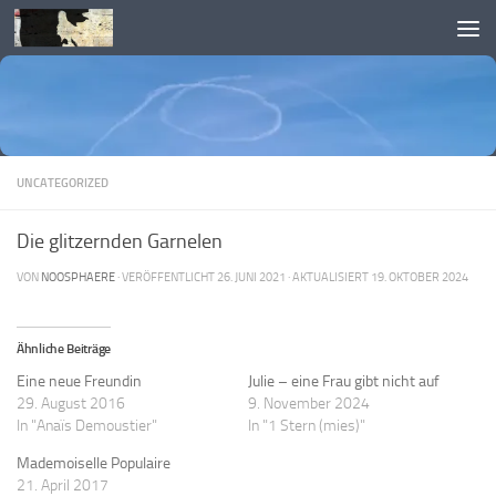
Skip to content
UNCATEGORIZED
Die glitzernden Garnelen
VON
NOOSPHAERE
· VERÖFFENTLICHT
26. JUNI 2021
· AKTUALISIERT
19. OKTOBER 2024
Ähnliche Beiträge
Eine neue Freundin
Julie – eine Frau gibt nicht auf
29. August 2016
9. November 2024
In "Anaïs Demoustier"
In "1 Stern (mies)"
Mademoiselle Populaire
21. April 2017