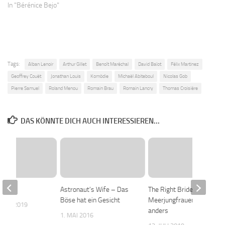
In "Bérénice Bejo"
Tags:
Alban Lenoir
Arthur Gillet
Benoît Maréchal
David Baïot
Félix Martinez
Geoffrey Couët
Jonathan Louis
Komödie
Michaël Abiteboul
Nicolas Gob
Pierre Samuel
Roland Menou
Romain Brau
Romain Lancry
Thomas Croisière
DAS KÖNNTE DICH AUCH INTERESSIEREN...
der
Astronaut’s Wife – Das
The Right Bride –
Böse hat ein Gesicht
Meerjungfrauen ticken
BER 2019
anders
1. MAI 2016