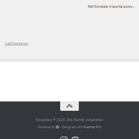
Ralf Schneider's favorite books »
Lieblingsserien
Noosphäre © 2026. Alle Rechte vorbehalten.
Powered by
- Designed with
Hueman Pro