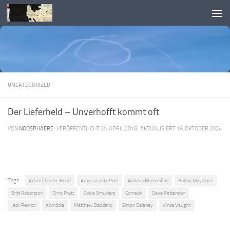
Skip to content
UNCATEGORIZED
Der Lieferheld – Unverhofft kommt oft
VON
NOOSPHAERE
· VERÖFFENTLICHT
25. APRIL 2016
· AKTUALISIERT
19. OKTOBER 2024
Tags:
Adam Chanler-Berat
Amos VanderPoel
Andrzej Blumenfeld
Bobby Moynihan
Britt Robertson
Chris Pratt
Cobie Smulders
Comedy
Dave Pattenden
Jack Reynor
Komödie
Matthew Daddario
Simon Delaney
Vince Vaughn