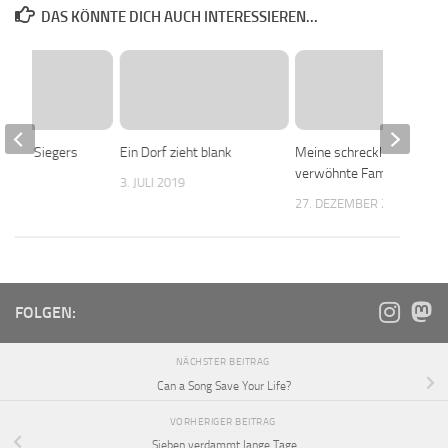
DAS KÖNNTE DICH AUCH INTERESSIEREN...
e des Siegers
Ein Dorf zieht blank
Meine schrecklich
verwöhnte Familie
2016
3. JULI 2019
27. DEZEMBER 2022
FOLGEN:
NÄCHSTER BEITRAG
Can a Song Save Your Life?
VORHERIGER BEITRAG
Sieben verdammt lange Tage