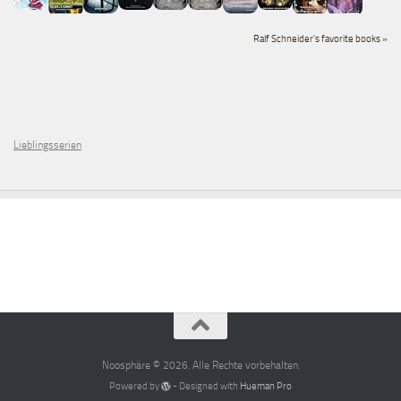
Ralf Schneider's favorite books »
Lieblingsserien
Noosphäre © 2026. Alle Rechte vorbehalten.
Powered by
- Designed with
Hueman Pro