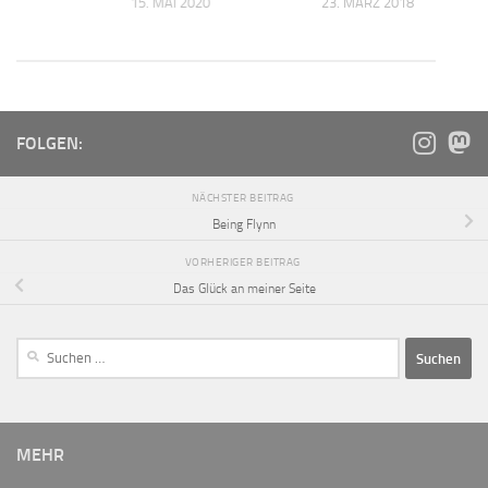
2016
15. MAI 2020
23. MÄRZ 2018
FOLGEN:
NÄCHSTER BEITRAG
Being Flynn
VORHERIGER BEITRAG
Das Glück an meiner Seite
MEHR