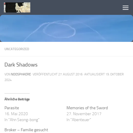
Skip to content
UNCATEGORIZED
Dark Shadows
VON
NOOSPHAERE
· VERÖFFENTLICHT
27. AUGUST 2016
· AKTUALISIERT
19. OKTOBER
2024
Ähnliche Beiträge
Parasite
Memories of the Sword
16. Mai 2020
27. November 2017
In "Ahn Seong-bong"
In "Abenteuer"
Broker – Familie gesucht