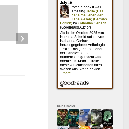
Die Eiskönigin – Völlig
unverfroren
15. JUNI 2018
Ralf's books