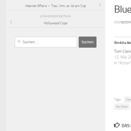
Blue
Internal Affairs – Trau‘ ihm, er ist ein Cop
VORHERIGER BEITRAG
VON
NOOSP
Hollywood Cops
Ähnliche Bei
Tom Clan
12. Mai 
In "Action
Tags:
Cla
Ron Silver
DAS 