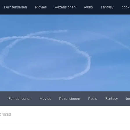
Fernsehserien
Movies
Rezensionen
Radio
Fantasy
book
e
Fernsehserien
Movies
Rezensionen
Radio
Fantasy
bo
ORIZED