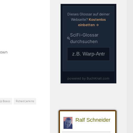
Down
lip Bosco
Richard Jenkins