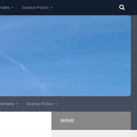
marks
Science-Fiction
okmarks
Science-Fiction
MEHR