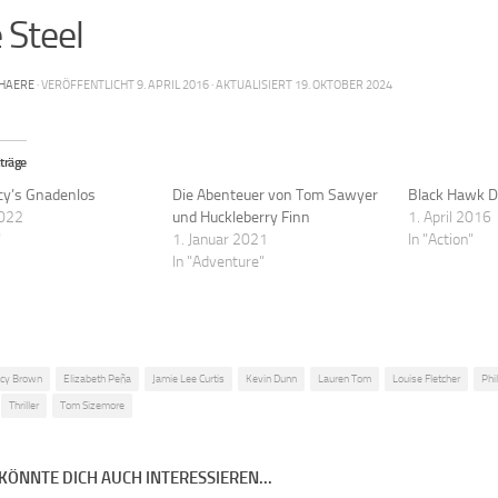
 Steel
HAERE
· VERÖFFENTLICHT
9. APRIL 2016
· AKTUALISIERT
19. OKTOBER 2024
träge
cy’s Gnadenlos
Die Abenteuer von Tom Sawyer
Black Hawk 
2022
und Huckleberry Finn
1. April 2016
"
1. Januar 2021
In "Action"
In "Adventure"
ncy Brown
Elizabeth Peña
Jamie Lee Curtis
Kevin Dunn
Lauren Tom
Louise Fletcher
Phi
Thriller
Tom Sizemore
KÖNNTE DICH AUCH INTERESSIEREN...