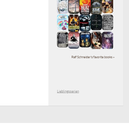
Ralf Schneider's favorite books »
Lieblingsserien