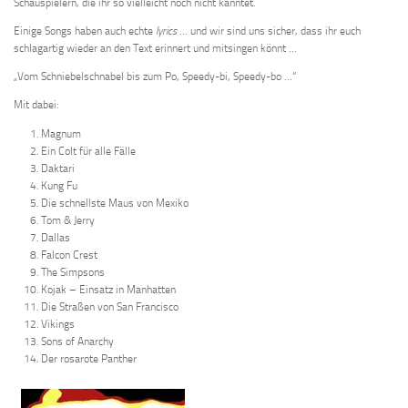
Schauspielern, die ihr so vielleicht noch nicht kanntet.
Einige Songs haben auch echte
lyrics
… und wir sind uns sicher, dass ihr euch
schlagartig wieder an den Text erinnert und mitsingen könnt …
„Vom Schniebelschnabel bis zum Po, Speedy-bi, Speedy-bo …“
Mit dabei:
Magnum
Ein Colt für alle Fälle
Daktari
Kung Fu
Die schnellste Maus von Mexiko
Tom & Jerry
Dallas
Falcon Crest
The Simpsons
Kojak – Einsatz in Manhatten
Die Straßen von San Francisco
Vikings
Sons of Anarchy
Der rosarote Panther