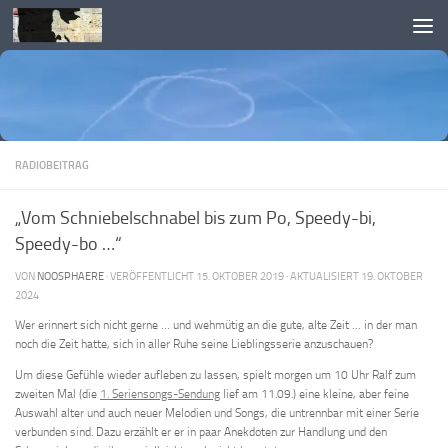
Skip to content
RADIOBEITRAG
„Vom Schniebelschnabel bis zum Po, Speedy-bi,
Speedy-bo …“
VON
NOOSPHAERE
· VERÖFFENTLICHT
15. OKTOBER 2019
· AKTUALISIERT
19. OKTOBER
2024
Wer erinnert sich nicht gerne … und wehmütig an die gute, alte Zeit … in der man
noch die Zeit hatte, sich in aller Ruhe seine Lieblingsserie anzuschauen?
Um diese Gefühle wieder aufleben zu lassen, spielt morgen um 10 Uhr Ralf zum
zweiten Mal (die
1. Seriensongs-Sendung
lief am 11.09.) eine kleine, aber feine
Auswahl alter und auch neuer Melodien und Songs, die untrennbar mit einer Serie
verbunden sind. Dazu erzählt er er in paar Anekdoten zur Handlung und den