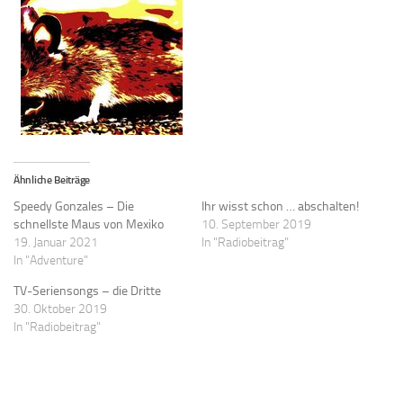
Ähnliche Beiträge
Speedy Gonzales – Die
Ihr wisst schon … abschalten!
schnellste Maus von Mexiko
10. September 2019
19. Januar 2021
In "Radiobeitrag"
In "Adventure"
TV-Seriensongs – die Dritte
30. Oktober 2019
In "Radiobeitrag"