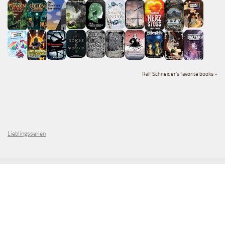
Ralf Schneider's favorite books »
Lieblingsserien