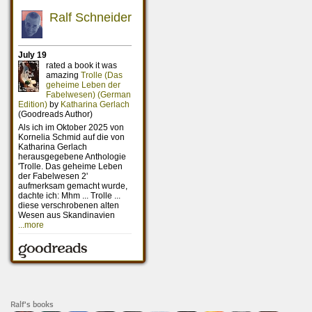
Ralf's books