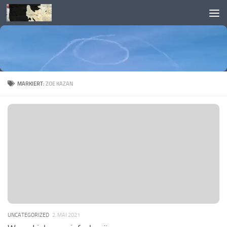
Skip to content
MARKIERT:
ZOE KAZAN
UNCATEGORIZED
2. MAI 2021