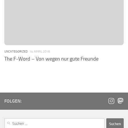
UNCATEGORIZED
14. APRIL 2016
The F-Word – Von wegen nur gute Freunde
FOLGEN: