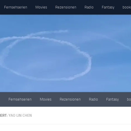
Fernsehserien
Movies
Rezensionen
Radio
Fantasy
book
e
Fernsehserien
Movies
Rezensionen
Radio
Fantasy
bo
ERT:
YAO LIN CHEN