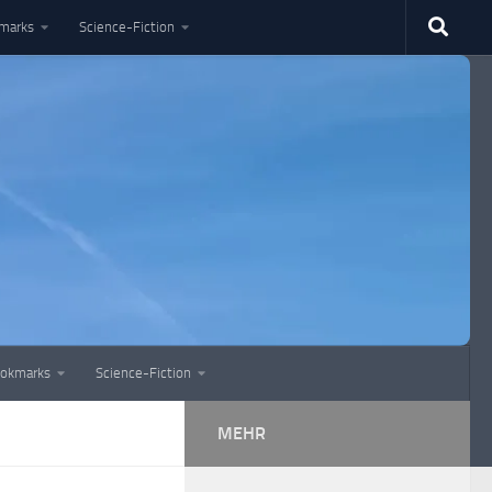
marks
Science-Fiction
okmarks
Science-Fiction
MEHR