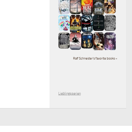
Ralf Schneider's favorite books »
Lieblingsserien