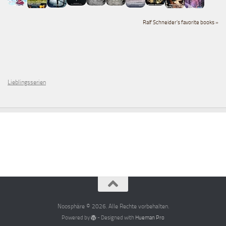
Ralf Schneider's favorite books »
Lieblingsserien
Noosphäre © 2026. Alle Rechte vorbehalten.
Powered by
- Designed with
Hueman Pro