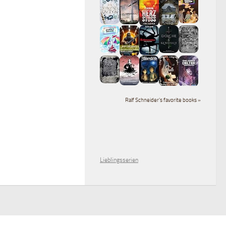
Ralf Schneider's favorite books »
Lieblingsserien