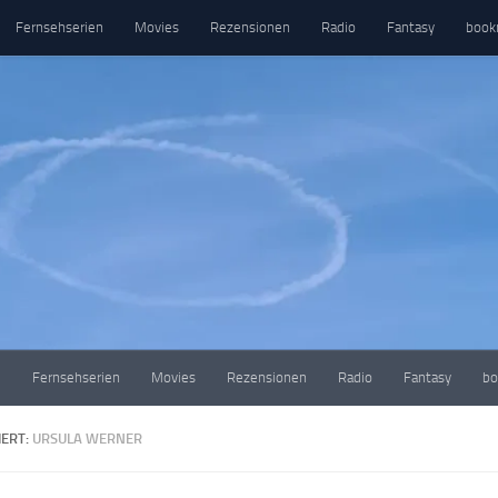
Fernsehserien
Movies
Rezensionen
Radio
Fantasy
book
e
Fernsehserien
Movies
Rezensionen
Radio
Fantasy
bo
ERT:
URSULA WERNER