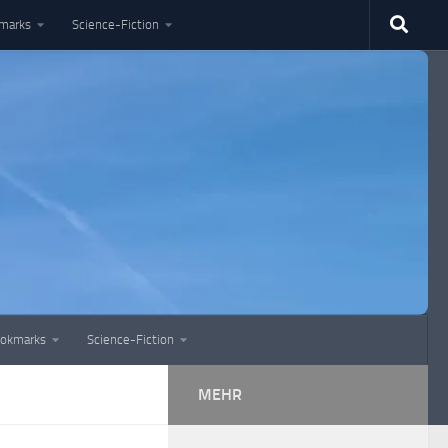
marks
Science-Fiction
okmarks
Science-Fiction
MEHR