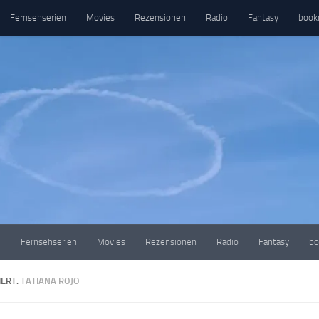
Fernsehserien
Movies
Rezensionen
Radio
Fantasy
book
e
Fernsehserien
Movies
Rezensionen
Radio
Fantasy
bo
ERT:
TATIANA ROJO