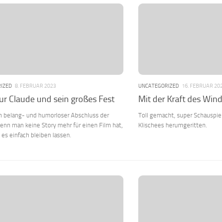
IZED
8. FEBRUAR 2023
UNCATEGORIZED
16. FEBRUAR 20
r Claude und sein großes Fest
Mit der Kraft des Win
h belang- und humorloser Abschluss der
Toll gemacht, super Schauspie
Wenn man keine Story mehr für einen Film hat,
Klischees herumgeritten.
 es einfach bleiben lassen.