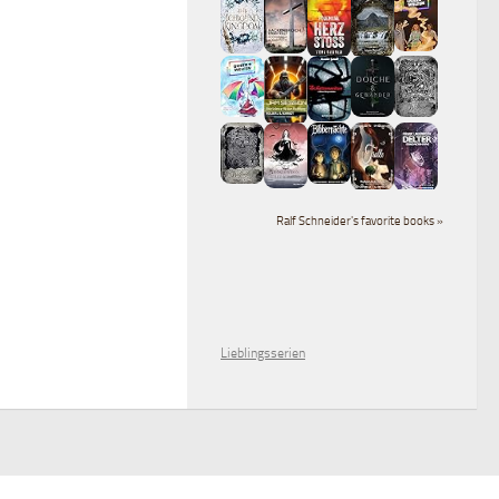
Ralf Schneider's favorite books »
Lieblingsserien