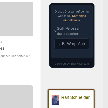
22
des
lerinnen und selten auf