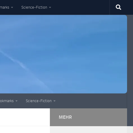
marks
Science-Fiction
okmarks
Science-Fiction
MEHR