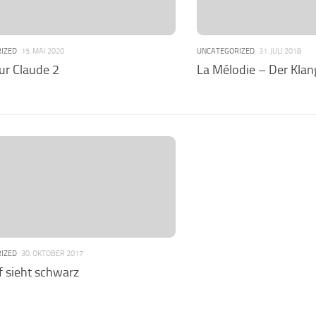
IZED
15. MAI 2020
UNCATEGORIZED
31. JULI 2018
ur Claude 2
La Mélodie – Der Klan
IZED
30. OKTOBER 2017
f sieht schwarz