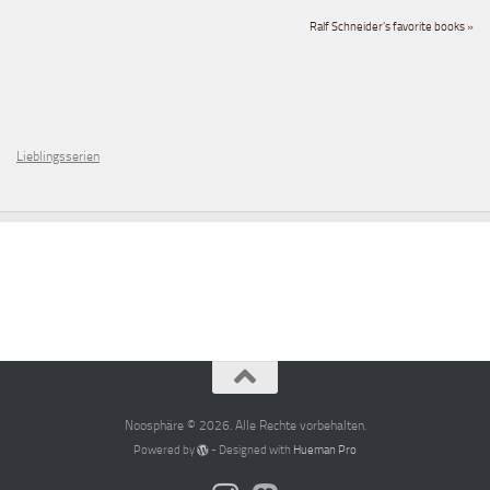
Ralf Schneider's favorite books »
Lieblingsserien
Noosphäre © 2026. Alle Rechte vorbehalten.
Powered by
- Designed with
Hueman Pro