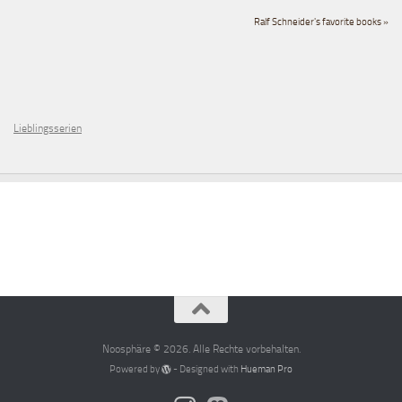
Ralf Schneider's favorite books »
Lieblingsserien
Noosphäre © 2026. Alle Rechte vorbehalten.
Powered by
- Designed with
Hueman Pro