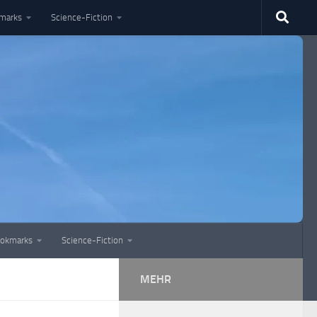
marks
Science-Fiction
okmarks
Science-Fiction
MEHR