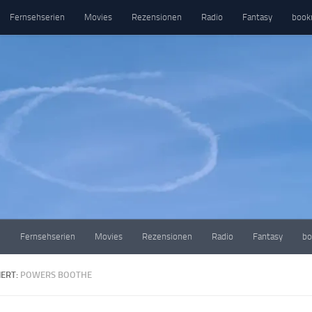
Fernsehserien
Movies
Rezensionen
Radio
Fantasy
book
e
Fernsehserien
Movies
Rezensionen
Radio
Fantasy
bo
ERT:
POWERS BOOTHE