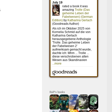
s
Ralf's books