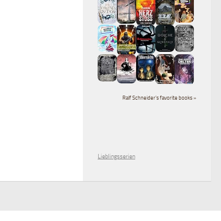
Ralf Schneider's favorite books »
Lieblingsserien