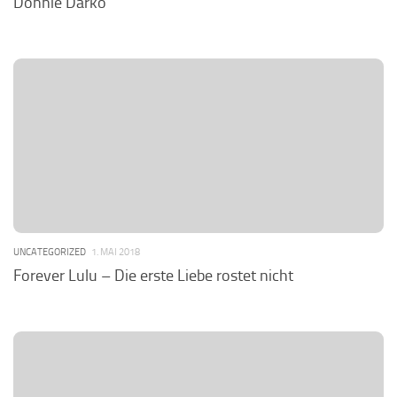
Donnie Darko
UNCATEGORIZED
1. MAI 2018
Forever Lulu – Die erste Liebe rostet nicht