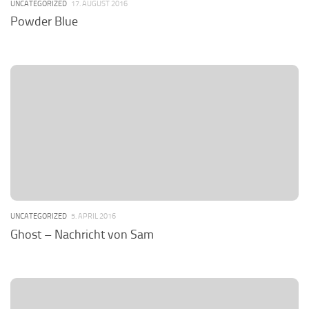
UNCATEGORIZED
17. AUGUST 2016
Powder Blue
UNCATEGORIZED
5. APRIL 2016
Ghost – Nachricht von Sam