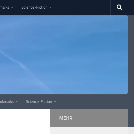
marks
Science-Fiction
okmarks
Science-Fiction
MEHR