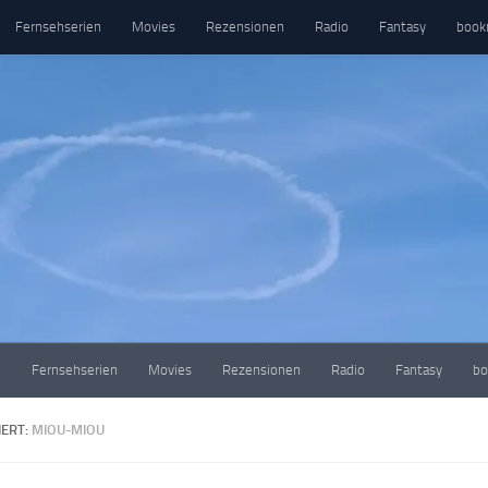
Fernsehserien
Movies
Rezensionen
Radio
Fantasy
book
e
Fernsehserien
Movies
Rezensionen
Radio
Fantasy
bo
ERT:
MIOU-MIOU