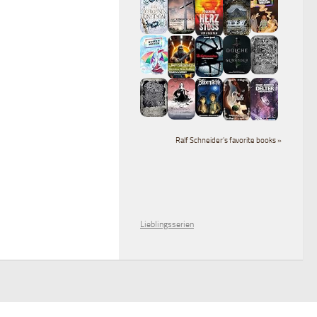
Ralf Schneider's favorite books »
Lieblingsserien