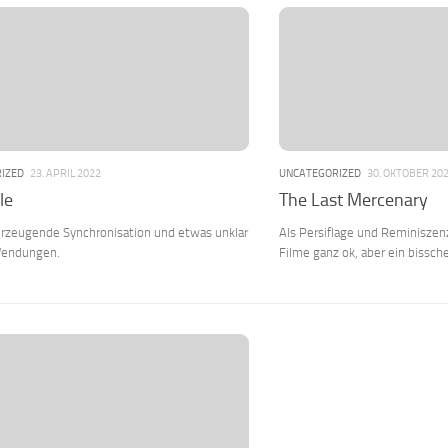
IZED
23. APRIL 2022
UNCATEGORIZED
30. OKTOBER 20
lle
The Last Mercenary
rzeugende Synchronisation und etwas unklar
Als Persiflage und Reminiszenz
Wendungen.
Filme ganz ok, aber ein bissch