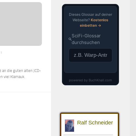
21
 an die guten alten JCD-
en viel Klamauk.