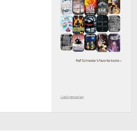
Ralf Schneider's favorite books »
Lieblingsserien