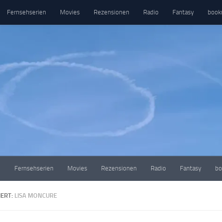
Fernsehserien
Movies
Rezensionen
Radio
Fantasy
book
e
Fernsehserien
Movies
Rezensionen
Radio
Fantasy
bo
ERT:
LISA MONCURE