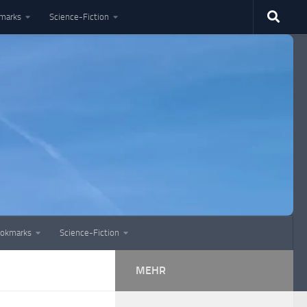
marks
Science-Fiction
okmarks
Science-Fiction
MEHR