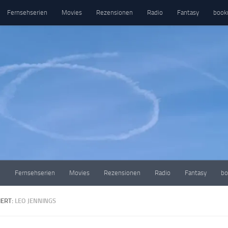
Fernsehserien
Movies
Rezensionen
Radio
Fantasy
book
e
Fernsehserien
Movies
Rezensionen
Radio
Fantasy
bo
ERT:
LEO JENNINGS