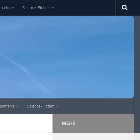
marks
Science-Fiction
okmarks
Science-Fiction
MEHR