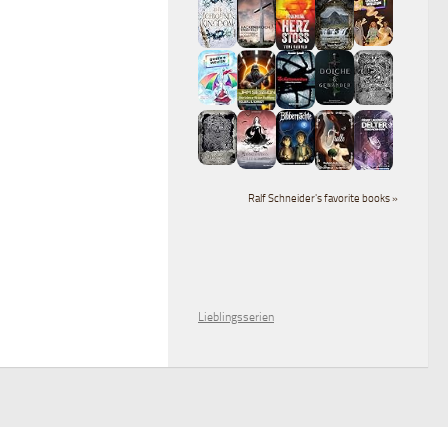
Ralf Schneider's favorite books »
Lieblingsserien