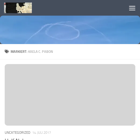
Skip to content
MARKIERT:
KAELA C. PABON
UNCATEGORIZED
14. JULI 2017