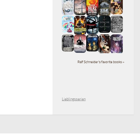
Ralf Schneider's favorite books »
Lieblingsserien