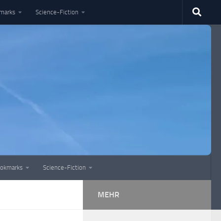
marks
Science-Fiction
okmarks
Science-Fiction
MEHR