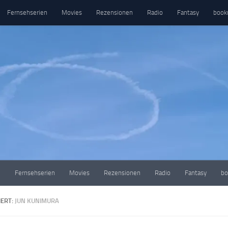
Fernsehserien
Movies
Rezensionen
Radio
Fantasy
book
e
Fernsehserien
Movies
Rezensionen
Radio
Fantasy
bo
ERT:
JUN KUNIMURA