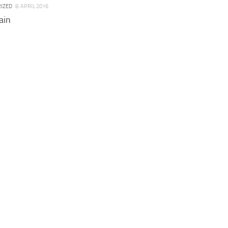
IZED
8. APRIL 2016
ain