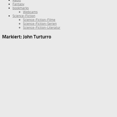
Radio
Fantasy
bookmarks
Webcams
Science-Fiction
Science-Fiction-Filme
Science-Fiction-Serien
Science-Fiction-Literatur
Markiert:
John Turturro