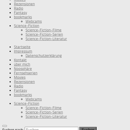
Rezensionen
Radio
Fantasy
bookmarks
Webcams
Science-Fiction
Science-Fiction-Filme
Science-Fiction-Serien
Science-Fiction-Literatur
Startseite
Impressum
Datenschutzerklärung
Kontakt
über mich
Noosphäre
Fernsehserien
Movies
Rezensionen
Radio
Fantasy
bookmarks
Webcams
Science-Fiction
Science-Fiction-Filme
Science-Fiction-Serien
Science-Fiction-Literatur
Suchen nach: