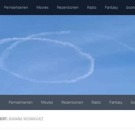
Fernsehserien
Movies
Rezensionen
Radio
Fantasy
book
e
Fernsehserien
Movies
Rezensionen
Radio
Fantasy
bo
ERT:
JOANNE RODRIGUEZ