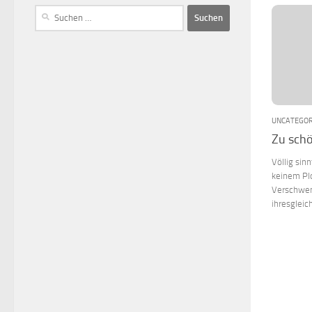
UNCATEGOR
Zu sch
Völlig sin
keinem Plo
Verschwen
ihresgleic