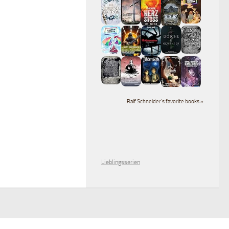
Ralf Schneider's favorite books »
Lieblingsserien