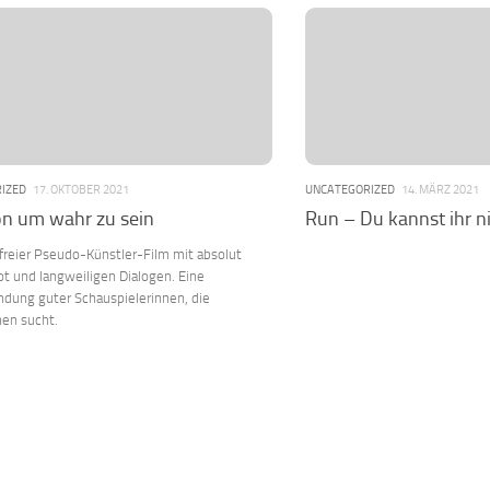
IZED
17. OKTOBER 2021
UNCATEGORIZED
14. MÄRZ 2021
ön um wahr zu sein
Run – Du kannst ihr 
nfreier Pseudo-Künstler-Film mit absolut
t und langweiligen Dialogen. Eine
dung guter Schauspielerinnen, die
hen sucht.