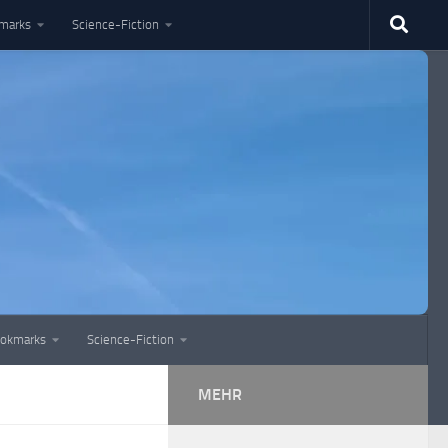
marks
Science-Fiction
okmarks
Science-Fiction
MEHR