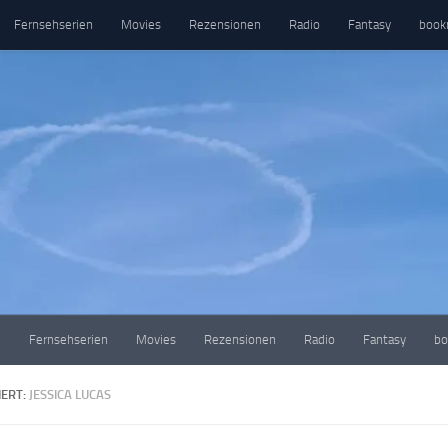
Fernsehserien
Movies
Rezensionen
Radio
Fantasy
book
e
Fernsehserien
Movies
Rezensionen
Radio
Fantasy
bo
ERT:
JESSICA LUCAS