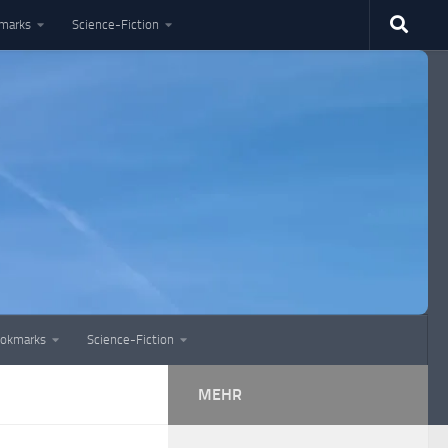
marks
Science-Fiction
okmarks
Science-Fiction
MEHR