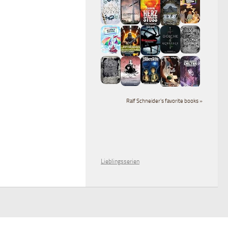
Ralf Schneider's favorite books »
Lieblingsserien