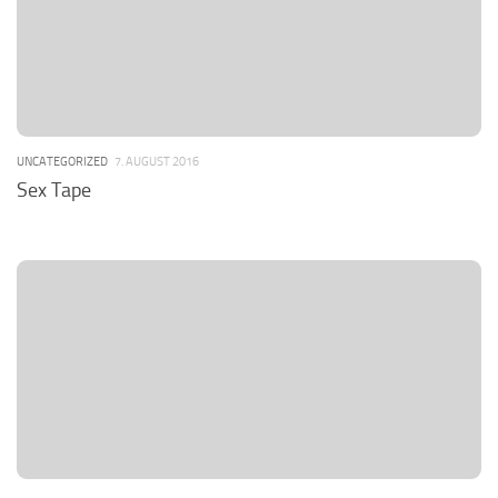
UNCATEGORIZED
7. AUGUST 2016
Sex Tape