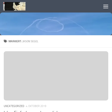
Skip to content
MARKIERT:
JASON SEGEL
UNCATEGORIZED
4. OKTOBER 2019