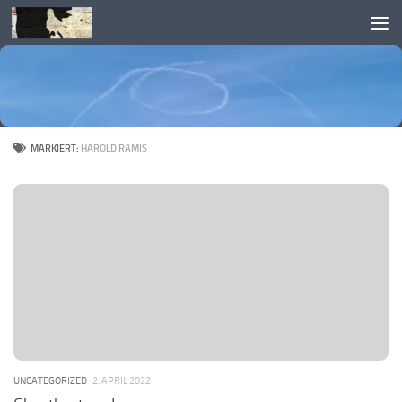
Skip to content
MARKIERT:
HAROLD RAMIS
UNCATEGORIZED
2. APRIL 2022