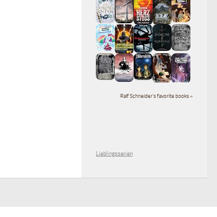
Ralf Schneider's favorite books »
Lieblingsserien