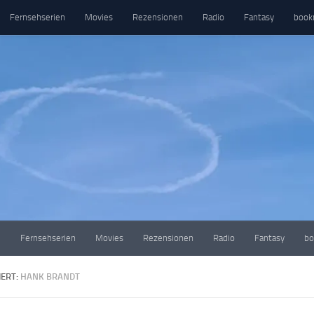
Fernsehserien
Movies
Rezensionen
Radio
Fantasy
book
e
Fernsehserien
Movies
Rezensionen
Radio
Fantasy
bo
ERT:
HANK BRANDT