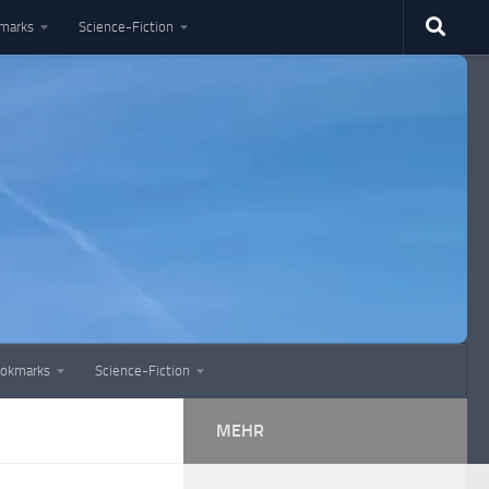
marks
Science-Fiction
okmarks
Science-Fiction
MEHR