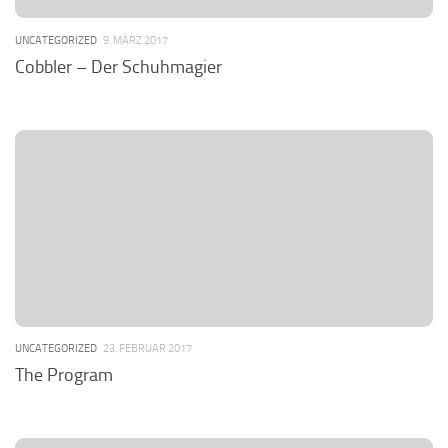
UNCATEGORIZED
9. MÄRZ 2017
Cobbler – Der Schuhmagier
UNCATEGORIZED
23. FEBRUAR 2017
The Program