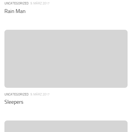
UNCATEGORIZED
9. MÄRZ 2017
Rain Man
UNCATEGORIZED
9. MÄRZ 2017
Sleepers