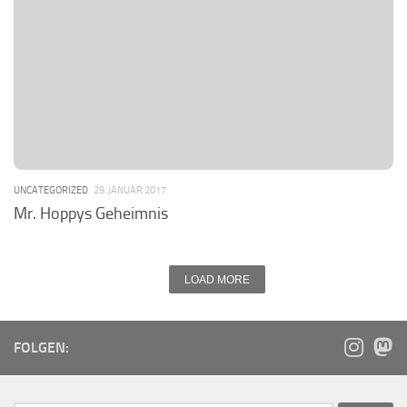
UNCATEGORIZED
29. JANUAR 2017
Mr. Hoppys Geheimnis
LOAD MORE
FOLGEN: