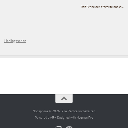
Ralf Schneider's favorite books »
Lieblingsserien
Noosphäre © 2026. Alle Rechte vorbehalten.
Powered by
- Designed with
Hueman Pro