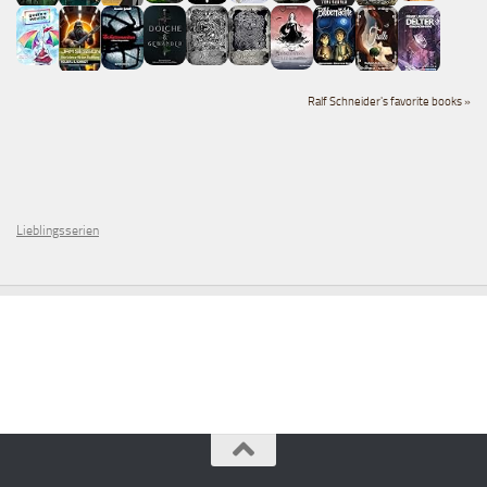
Ralf Schneider's favorite books »
Lieblingsserien