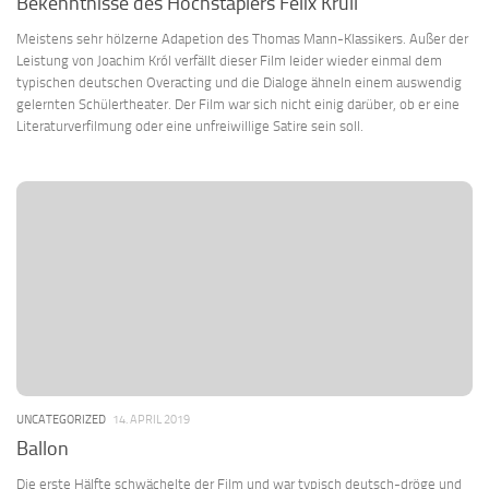
Bekenntnisse des Hochstaplers Felix Krull
Meistens sehr hölzerne Adapetion des Thomas Mann-Klassikers. Außer der
Leistung von Joachim Król verfällt dieser Film leider wieder einmal dem
typischen deutschen Overacting und die Dialoge ähneln einem auswendig
gelernten Schülertheater. Der Film war sich nicht einig darüber, ob er eine
Literaturverfilmung oder eine unfreiwillige Satire sein soll.
UNCATEGORIZED
14. APRIL 2019
Ballon
Die erste Hälfte schwächelte der Film und war typisch deutsch-dröge und