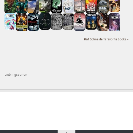
Ralf Schneider's favorite books »
Lieblingsserien