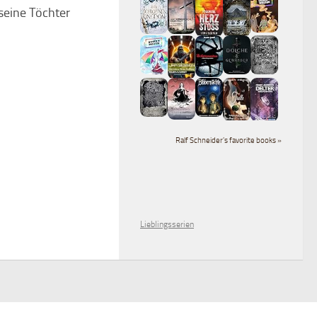
seine Töchter
Ralf Schneider's favorite books »
Lieblingsserien