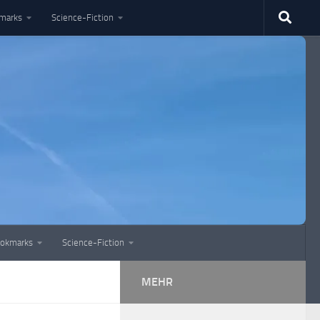
marks
Science-Fiction
okmarks
Science-Fiction
MEHR