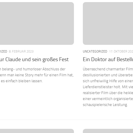
IZED
8. FEBRUAR 2023
UNCATEGORIZED
17. OKTOBER 20
r Claude und sein großes Fest
Ein Doktor auf Bestel
h belang- und humorloser Abschluss der
Überraschend charmanter Film 
Wenn man keine Story mehr für einen Film hat,
desillusionierten und überarbei
 es einfach bleiben lassen.
sich unfreiwillig Hilfe von ein
Lieferdienstleister holt. Mit v
realisierter Film über die heik
einer vermeintlich organisiert
schauspielerische Leistung.