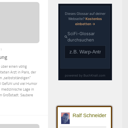
21
lung
über einen völlig
teten Arzt in Paris, der
em „selbstständigen“
iel Gefühl und viel Humor
le medizinische Lage in
en Großstadt. Saubere