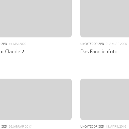
IZED
15. MAI 2020
UNCATEGORIZED
9. JANUAR 2020
ur Claude 2
Das Familienfoto
IZED
26. JANUAR 2017
UNCATEGORIZED
19. APRIL 2016