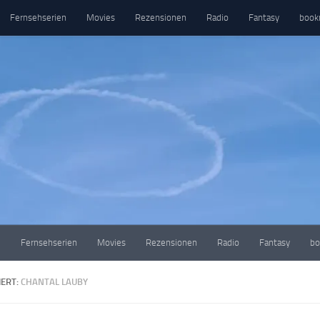
Fernsehserien
Movies
Rezensionen
Radio
Fantasy
book
e
Fernsehserien
Movies
Rezensionen
Radio
Fantasy
bo
ERT:
CHANTAL LAUBY