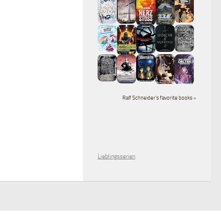
Ralf Schneider's favorite books »
Lieblingsserien