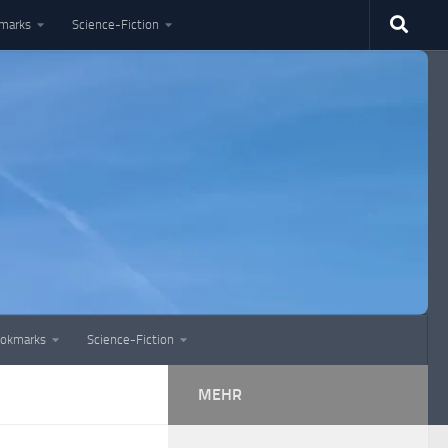
marks
Science-Fiction
okmarks
Science-Fiction
MEHR