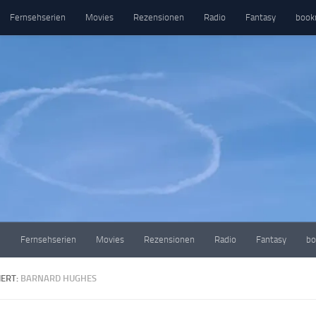
Fernsehserien
Movies
Rezensionen
Radio
Fantasy
book
e
Fernsehserien
Movies
Rezensionen
Radio
Fantasy
bo
ERT:
BARNARD HUGHES