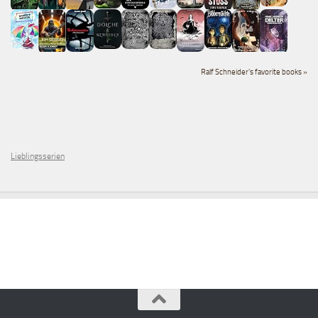
Ralf Schneider's favorite books »
Lieblingsserien