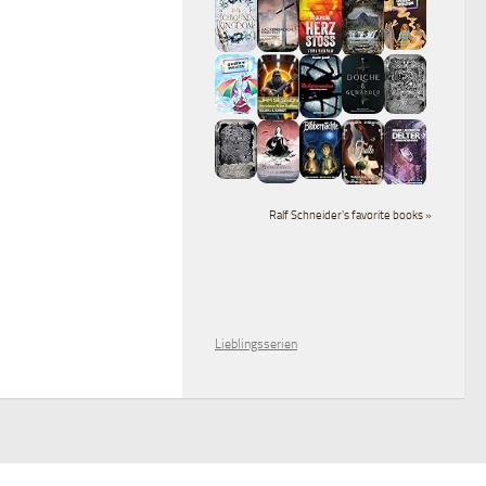
Ralf Schneider's favorite books »
Lieblingsserien