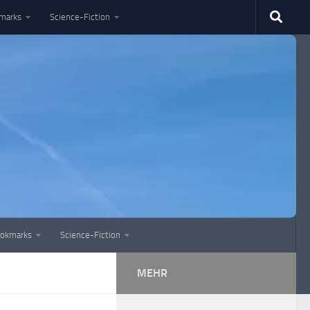
marks
Science-Fiction
okmarks
Science-Fiction
MEHR