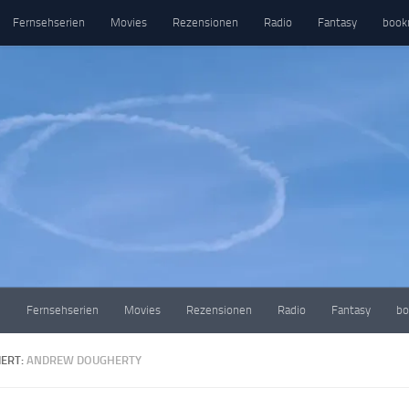
Fernsehserien
Movies
Rezensionen
Radio
Fantasy
book
e
Fernsehserien
Movies
Rezensionen
Radio
Fantasy
bo
ERT:
ANDREW DOUGHERTY