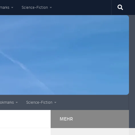
marks
Science-Fiction
okmarks
Science-Fiction
MEHR