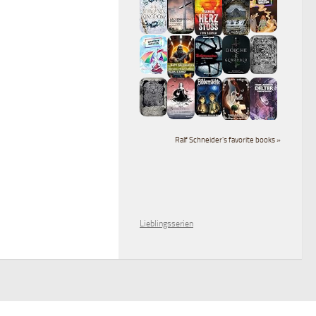
Ralf Schneider's favorite books »
Lieblingsserien