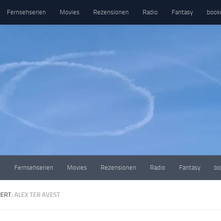
Fernsehserien
Movies
Rezensionen
Radio
Fantasy
book
e
Fernsehserien
Movies
Rezensionen
Radio
Fantasy
bo
ERT:
ALEX TER AVEST