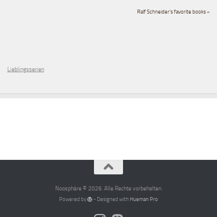
Ralf Schneider's favorite books »
Lieblingsserien
Noosphäre © 2026. Alle Rechte vorbehalten.
Powered by
- Designed with
Hueman Pro