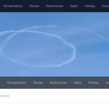
Fernsehserien
Movies
Rezensionen
Radio
Fantasy
book
e
Fernsehserien
Movies
Rezensionen
Radio
Fantasy
bo
ORIZED