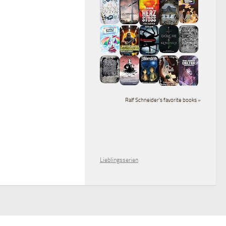
Ralf Schneider's favorite books »
Lieblingsserien