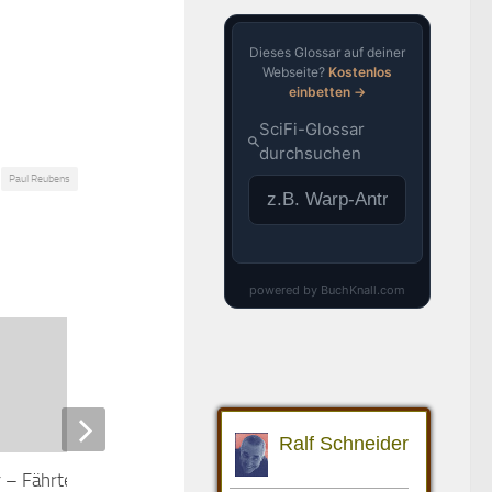
Paul Reubens
 – Fährte des Kriegers
Big Game – Die Jagd beginnt