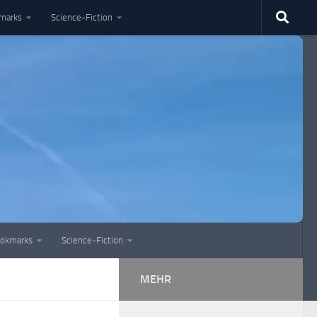
marks
Science-Fiction
okmarks
Science-Fiction
MEHR