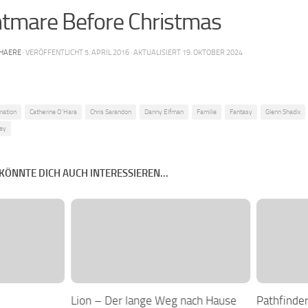
htmare Before Christmas
HAERE
· VERÖFFENTLICHT
5. APRIL 2016
· AKTUALISIERT
19. OKTOBER 2024
mation
Catherine O'Hara
Chris Sarandon
Danny Elfman
Familie
Fantasy
Glenn Shadix
key
KÖNNTE DICH AUCH INTERESSIEREN...
Lion – Der lange Weg nach Hause
Pathfinder