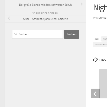
Nig
Der große Blonde mit dem schwarzen Schuh
VORHERIGER BEITRAG
VON
NOOSP
Sissi – Schicksalsjahre einer Kaiserin
Tags:
Ani
William Hic
DAS 
Outlander