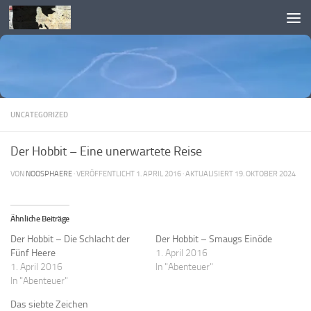
Skip to content
UNCATEGORIZED
Der Hobbit – Eine unerwartete Reise
VON
NOOSPHAERE
· VERÖFFENTLICHT
1. APRIL 2016
· AKTUALISIERT
19. OKTOBER 2024
Ähnliche Beiträge
Der Hobbit – Die Schlacht der
Der Hobbit – Smaugs Einöde
Fünf Heere
1. April 2016
1. April 2016
In "Abenteuer"
In "Abenteuer"
Das siebte Zeichen