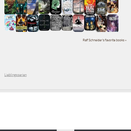
Ralf Schneider's favorite books »
Lieblingsserien