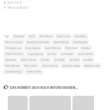
8. April 2016
In "Akosua Busia"
Tags:
Abenteuer
Action
Adam Brown
Aidan Turner
Andy Serkis
Barry Humphries
Benedict Cumberbatch
Bret McKenzie
Cate Blanchett
Christopher Lee
Conan Stevens
Dean O'Gorman
Elijah Wood
Fantasy
Graham McTavish
Hugo Weaving
Ian Holm
Ian McKellen
James Nesbitt
Jed Brophy
Jeffrey Thomas
John Bell
John Callen
Ken Stott
Lee Pace
Manu Bennett
Mark Hadlow
Martin Freeman
Richard Armitage
Stephen Hunter
Sylvester McCoy
William Kircher
DAS KÖNNTE DICH AUCH INTERESSIEREN...