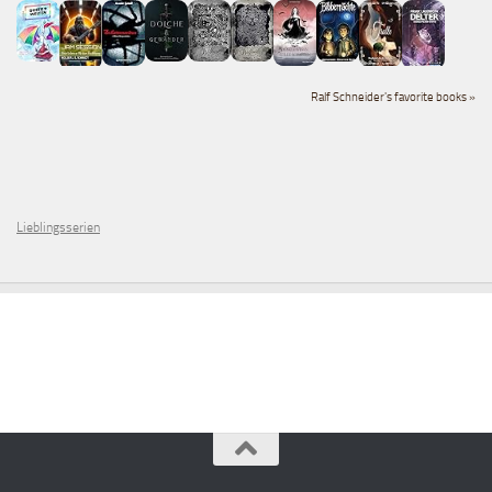
Ralf Schneider's favorite books »
Lieblingsserien