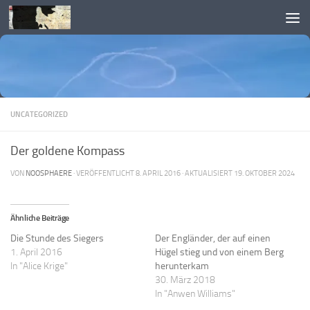
Skip to content
UNCATEGORIZED
Der goldene Kompass
VON
NOOSPHAERE
· VERÖFFENTLICHT
8. APRIL 2016
· AKTUALISIERT
19. OKTOBER 2024
Ähnliche Beiträge
Die Stunde des Siegers
Der Engländer, der auf einen
1. April 2016
Hügel stieg und von einem Berg
In "Alice Krige"
herunterkam
30. März 2018
In "Anwen Williams"