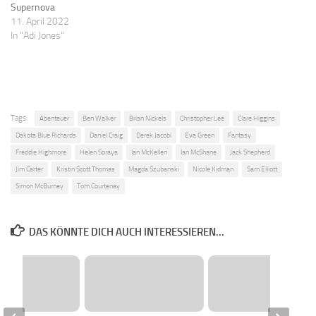
Supernova
11. April 2022
In "Adi Jones"
Tags:
Abenteuer
Ben Walker
Brian Nickels
Christopher Lee
Clare Higgins
Dakota Blue Richards
Daniel Craig
Derek Jacobi
Eva Green
Fantasy
Freddie Highmore
Helen Soraya
Ian McKellen
Ian McShane
Jack Shepherd
Jim Carter
Kristin Scott Thomas
Magda Szubanski
Nicole Kidman
Sam Elliott
Simon McBurney
Tom Courtenay
DAS KÖNNTE DICH AUCH INTERESSIEREN...