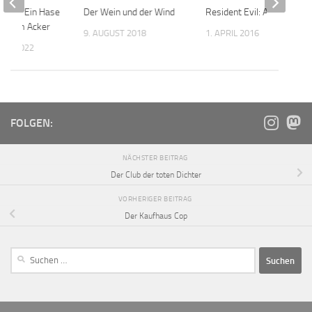
e 2 – Ein Hase
Der Wein und der Wind
Resident Evil: Apocalypse
ch vom Acker
9. AUGUST 2018
1. APRIL 2016
UAR 2022
FOLGEN:
NÄCHSTER BEITRAG
Der Club der toten Dichter
VORHERIGER BEITRAG
Der Kaufhaus Cop