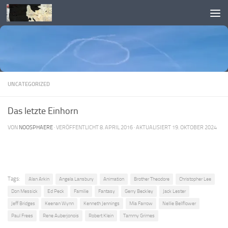
Skip to content
UNCATEGORIZED
Das letzte Einhorn
VON
NOOSPHAERE
· VERÖFFENTLICHT
8. APRIL 2016
· AKTUALISIERT
19. OKTOBER 2024
Tags:
Alan Arkin
Angela Lansbury
Animation
Brother Theodore
Christopher Lee
Don Messick
Ed Peck
Familie
Fantasy
Gerry Beckley
Jack Lester
Jeff Bridges
Keenan Wynn
Kenneth Jennings
Mia Farrow
Nellie Bellflower
Paul Frees
Rene Auberjonois
Robert Klein
Tammy Grimes