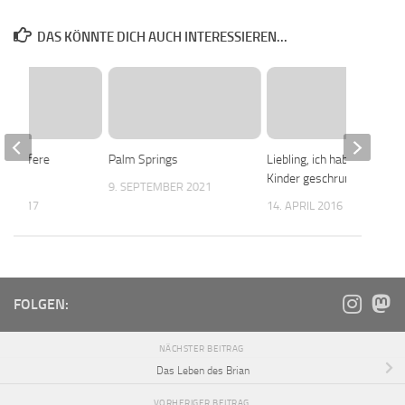
DAS KÖNNTE DICH AUCH INTERESSIEREN...
r tapfere
Palm Springs
Liebling, ich habe die
Kinder geschrumpft
9. SEPTEMBER 2021
ER 2017
14. APRIL 2016
FOLGEN:
NÄCHSTER BEITRAG
Das Leben des Brian
VORHERIGER BEITRAG