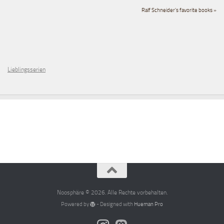
Ralf Schneider's favorite books »
Lieblingsserien
Noosphäre © 2026. Alle Rechte vorbehalten.
Powered by
- Designed with
Hueman Pro