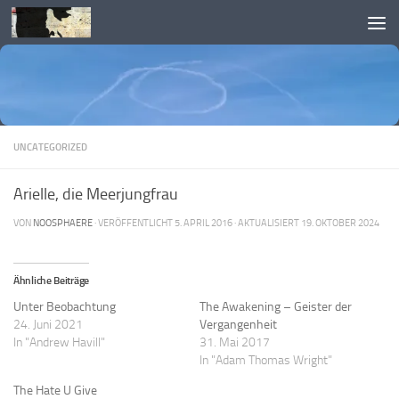
Skip to content
UNCATEGORIZED
Arielle, die Meerjungfrau
VON
NOOSPHAERE
· VERÖFFENTLICHT
5. APRIL 2016
· AKTUALISIERT
19. OKTOBER 2024
Ähnliche Beiträge
Unter Beobachtung
The Awakening – Geister der
24. Juni 2021
Vergangenheit
In "Andrew Havill"
31. Mai 2017
In "Adam Thomas Wright"
The Hate U Give