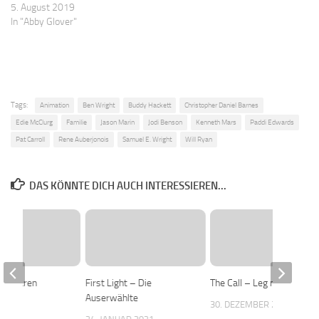
5. August 2019
In "Abby Glover"
Tags:
Animation
Ben Wright
Buddy Hackett
Christopher Daniel Barnes
Edie McClurg
Familie
Jason Marin
Jodi Benson
Kenneth Mars
Paddi Edwards
Pat Carroll
Rene Auberjonois
Samuel E. Wright
Will Ryan
DAS KÖNNTE DICH AUCH INTERESSIEREN...
mit Bären
First Light – Die
The Call – Leg nicht auf!
Auserwählte
016
30. DEZEMBER 2019